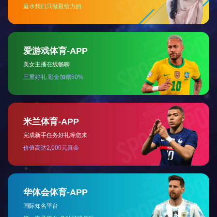
/
企业资质
/
企业营业执照
企业营业执照
工程描述
参数
扫二维码用手机看
未找到相应参数组，请于后台属性模板中添加
上一个
无
下一个
安全生产许可证
CONTACT INFORMATION
联系方式