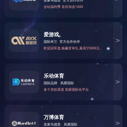
首页
公司简介
荣誉资质
企业资质
企业专利
企业荣誉
企业业绩
市政工程业绩
公路工程业绩
电力工程业绩
水利工程业
绩
开云网页版登录入口-开云online(中国) 业绩
业绩展示
新闻中心
公司新闻
业内动态
联系我们
联系方式
客户留言

首页
公司简介
荣誉资质

企业资质
企业专利
企业荣誉
企业业绩
