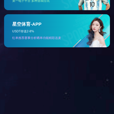
福建省龙岩市新罗区东肖镇龙腾南路14号珠江大厦7层701室
0597-2336139
382955834@qq.com
WEBSITE QR CODE
网站二维码
扫一扫进入网站
微信公众号
扫一扫关注微信公众号
ONLINE MESSAGE
联系方式