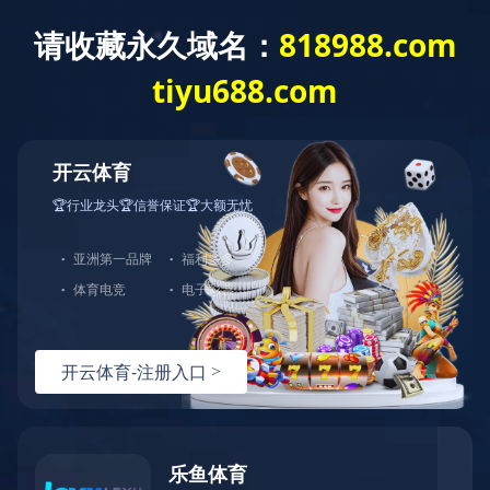
首页
公司简介
荣誉资质

荣誉资质
企业资质
企业专利
企业荣誉
企业业绩

企业业绩
市政工程业绩
公路工程业绩