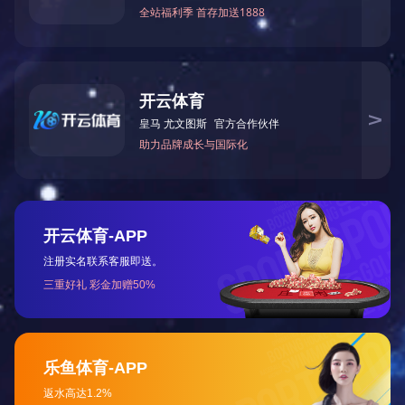
市政工程业绩
公路工程业绩
电力工程业绩
水利工程业
绩
开云网页版登录入口-开云online(中国) 业绩
业绩展示
新闻中心

公司新闻
业内动态
联系我们

联系方式
客户留言

市政工程
公路工程
开云网页版登录入口-开云online(中国)
当前位置：
首页
/
荣誉资质