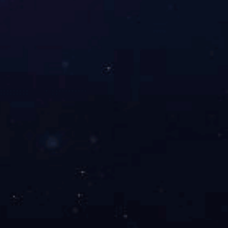
留言应用名称：
客户留言
描述：
*
留言内容：
姓名：
性别：
男
女
手机：
电话：
传真：
邮箱：
地址：
邮编：