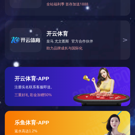
市政工程业绩
公路工程业绩
电力工程业绩
水利工程业
绩
开云网页版登录入口-开云online(中国) 业绩
业绩展示
新闻中心

公司新闻
业内动态
联系我们

联系方式
客户留言

市政工程
公路工程
开云网页版登录入口-开云online(中国)
当前位置：
首页
/
荣誉资质