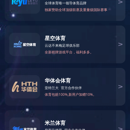
电力工程业绩
水利工程业绩
开云网页版登录入口-开云online(中国) 业绩
业绩展示
新闻中心

新闻中心
公司新闻
业内动态
联系我们

联系我们
联系方式
客户留言