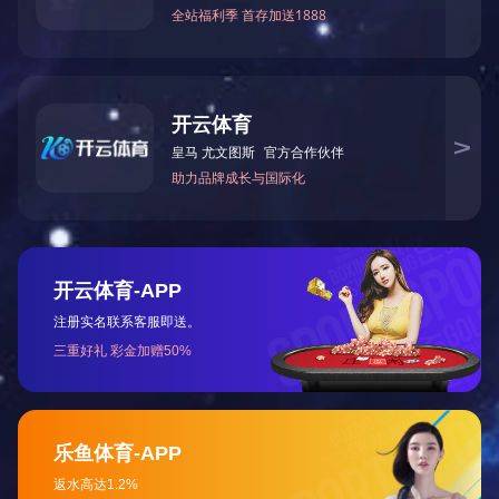
市政工程业绩
公路工程业绩
电力工程业绩
水利工程业
绩
开云网页版登录入口-开云online(中国) 业绩
业绩展示
新闻中心

公司新闻
业内动态
联系我们

联系方式
客户留言

市政工程
公路工程
开云网页版登录入口-开云online(中国)
当前位置：
首页
/
荣誉资质