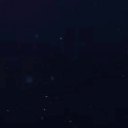
留言应用名称：
客户留言
描述：
*
留言内容：
姓名：
性别：
男
女
手机：
电话：
传真：
邮箱：
地址：
邮编：