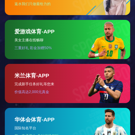
/
企业荣誉
/
荣誉
荣誉
工程描述
参数
扫二维码用手机看
未找到相应参数组，请于后台属性模板中添加
上一个
2016-2017龙岩上守合同重信用企业
下一个
荣誉
CONTACT INFORMATION
联系方式