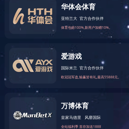
电力工程业绩
水利工程业绩
开云网页版登录入口-开云online(中国) 业绩
业绩展示
新闻中心

新闻中心
公司新闻
业内动态
联系我们

联系我们
联系方式
客户留言