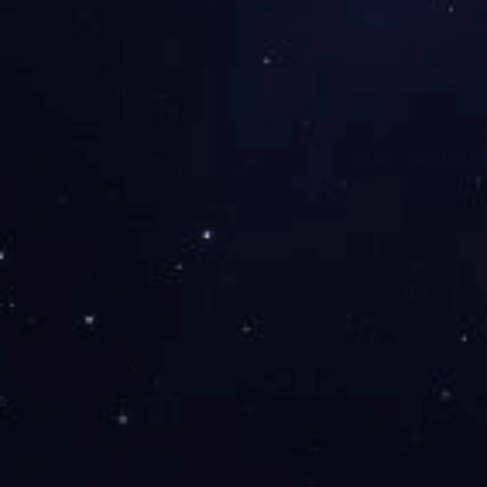
描述：
*
留言内容：
姓名：
性别：
男
女
手机：
电话：
传真：
邮箱：
地址：
邮编：
*
验证码：