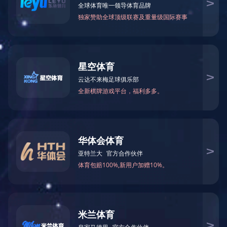
电力工程业绩
水利工程业绩
开云网页版登录入口-开云online(中国) 业绩
业绩展示
新闻中心

新闻中心
公司新闻
业内动态
联系我们

联系我们
联系方式
客户留言