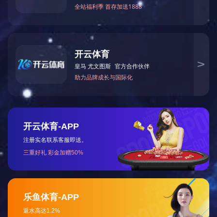
市政工程业绩
公路工程业绩
电力工程业绩
水利工程业
绩
开云网页版登录入口-开云online(中国) 业绩
业绩展示
新闻中心

公司新闻
业内动态
联系我们

联系方式
客户留言

市政工程
公路工程
开云网页版登录入口-开云online(中国)
当前位置：
首页
/
业绩展示