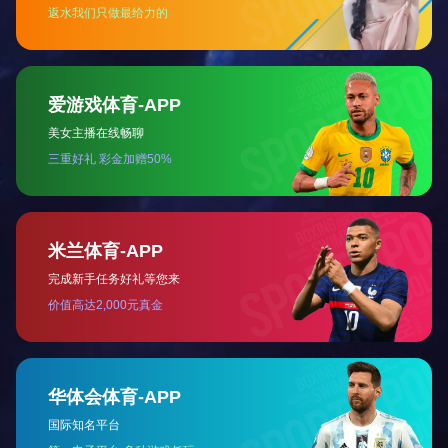
/
市政工程
济宁运河钢材大市场市政道路、管网工程
济宁运河钢材大市场市政道路、管网工程
Details
闽清县海云路道路（二期）工程（施工）
闽清县海云路道路（二期）工程（施工）
Details
上一页
1
下一页
CONTACT INFORMATION
联系方式
福建省龙岩市新罗区东肖镇龙腾南路14号珠江大厦7层701室
0597-2336139
382955834@qq.com