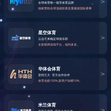
电力工程业绩
水利工程业绩
开云网页版登录入口-开云online(中国) 业绩
业绩展示
新闻中心

新闻中心
公司新闻
业内动态
联系我们

联系我们
联系方式
客户留言