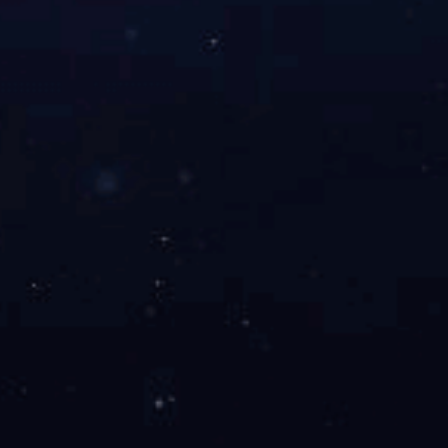
姓名：
性别：
男
女
手机：
电话：
传真：
邮箱：
地址：
邮编：
*
验证码：
提交