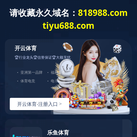
首页
公司简介
荣誉资质

荣誉资质
企业资质
企业专利
企业荣誉
企业业绩

企业业绩
市政工程业绩
公路工程业绩