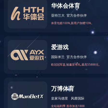
电力工程业绩
水利工程业绩
开云网页版登录入口-开云online(中国) 业绩
业绩展示
新闻中心

新闻中心
公司新闻
业内动态
联系我们

联系我们
联系方式
客户留言