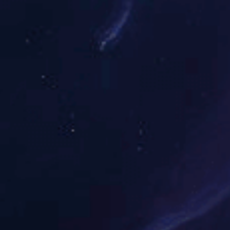
业绩展示
新闻中心

公司新闻
业内动态
联系我们

联系方式
客户留言
承接承建大量工程项目
01
/ 05
涵盖建筑、水利、市政、交通、电力、矿山等多个工程领域
02
/ 05
携手共赢
03
/ 05

