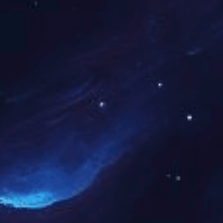
精品
案例
开云网页版登录入口-开云online(中国)
综合利用产品及配方泥加工项目（一期）
上杭工业园区三期标准厂房建设项目
上杭城发首苑
济宁运河钢材大市场房屋工程
鑫竹海材料库工程